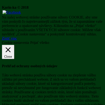
Karin-ka © 2018
Na našej webovej stránke používame súbory COOKIE, aby sme
vám poskytli čo najrelevantnejší zážitok tým, že si zapamätáme vaše
preferencie a opakované návštevy. Kliknutím na „Prijať všetko“
súhlasíte s používaním VŠETKÝCH súborov cookie. Môžete však
navštíviť „Cookie nastavenia“ a poskytnúť kontrolovaný súhlas.
Zistiť viac
Cookie nastavenia
Prijať všetko
Close
Prehľad ochrany osobných údajov
Táto webová stránka používa súbory cookie na zlepšenie vášho
zážitku pri prechádzaní webom. Z nich sa vo vašom prehliadači
ukladajú súbory cookie, ktoré sú kategorizované podľa potreby,
pretože sú nevyhnutné pre fungovanie základných funkcií webovej
stránky. Používame aj cookies tretích strán, ktoré nám pomáhajú
analyzovať a pochopiť, ako používate túto webovú stránku. Tieto
cookies budú uložené vo vašom prehliadači iba s vaším súhlasom.
Máte tiež možnosť zrušiť tieto cookies. Zrušenie niektorých z týchto