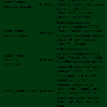
cookielawinfo-
11mesiacov
cookie sa používajú na uloženie
checkbox-necessary
súhlasu používateľa s
ukladaním súborov cookie v
kategórii „Nevyhnutné“.
Tento súbor cookie je
nastavený doplnkom GDPR
cookielawinfo-
Cookie Consent. Súbor cookie
11mesiacov
checkbox-others
sa používa na uloženie súhlasu
používateľa pre súbory cookie
v kategórii „Ostatné.
Tento súbor cookie je
nastavený doplnkom GDPR
cookielawinfo-
Cookie Consent. Súbor cookie
checkbox-
11mesiacov
sa používa na uloženie súhlasu
performance
používateľa pre súbory cookie
v kategórii „Výkonnostné“.
Súbor cookie je nastavený
doplnkom GDPR Cookie
Consent a používa sa na
uloženie toho, či používateľ
viewed_cookie_policy
11mesiacov
súhlasil alebo nesúhlasil s
používaním súborov cookie.
Neuchováva žiadne osobné
údaje.