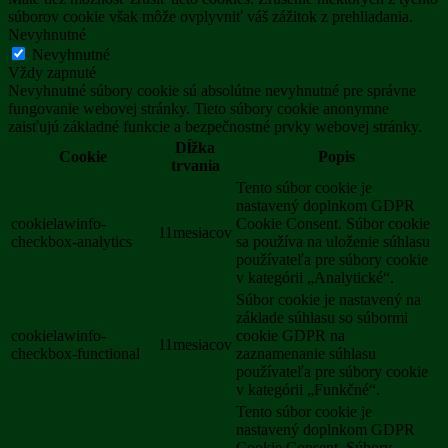
súborov cookie však môže ovplyvniť váš zážitok z prehliadania.
Nevyhnutné
Nevyhnutné
Vždy zapnuté
Nevyhnutné súbory cookie sú absolútne nevyhnutné pre správne
fungovanie webovej stránky. Tieto súbory cookie anonymne
zaisťujú základné funkcie a bezpečnostné prvky webovej stránky.
Dĺžka
Cookie
Popis
trvania
Tento súbor cookie je
nastavený doplnkom GDPR
cookielawinfo-
Cookie Consent. Súbor cookie
11mesiacov
checkbox-analytics
sa používa na uloženie súhlasu
používateľa pre súbory cookie
v kategórii „Analytické“.
Súbor cookie je nastavený na
základe súhlasu so súbormi
cookielawinfo-
cookie GDPR na
11mesiacov
checkbox-functional
zaznamenanie súhlasu
používateľa pre súbory cookie
v kategórii „Funkčné“.
Tento súbor cookie je
nastavený doplnkom GDPR
Cookie Consent. Súbory