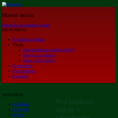
Stránka spisovateľky
Karin-Ka
Hlavné menu
Preskočiť na primárny obsah
MENU
MENU
Úvodná stránka
Tituly
Pod krídlami Anjela (2017)
Dievča za sklom
Mau a Vin (1997)
O autorke
Fotogaléria
Kontakt
MENU
MENU
Pod krídlami
»
O knihe
Anjela —
»
Úryvok
»
Foto