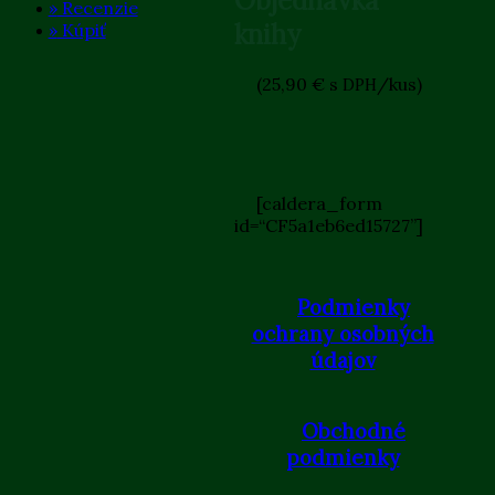
Objednávka
»
Recenzie
knihy
»
Kúpiť
(25,90 € s
/kus)
DPH
[caldera_form
id=“CF5a1eb6ed15727”]
Podmienky
ochrany osobných
údajov
Obchodné
podmienky